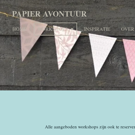
Ga
PAPIER AVONTUUR
direct
naar
HOME
WORKSHOPS
INSPIRATIE
OVER
de
hoofdinhoud
Alle aangeboden workshops zijn ook te reserver